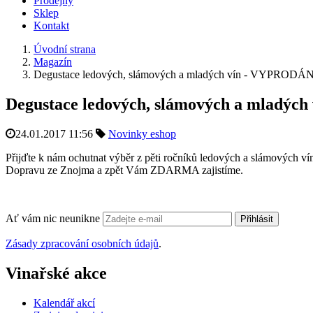
Prodejny
Sklep
Kontakt
Úvodní strana
Magazín
Degustace ledových, slámových a mladých vín - VYPRODÁ
Degustace ledových, slámových a mladý
24.01.2017 11:56
Novinky eshop
Přijďte k nám ochutnat výběr z pěti ročníků ledových a slámových ví
Dopravu ze Znojma a zpět Vám ZDARMA zajistíme.
Ať vám nic neunikne
Přihlásit
Zásady zpracování osobních údajů
.
Vinařské akce
Kalendář akcí