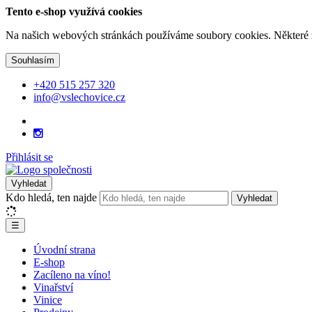
Tento e-shop využívá cookies
Na našich webových stránkách používáme soubory cookies. Některé z n
Souhlasím
+420 515 257 320
info@vslechovice.cz
Přihlásit se
Vyhledat
Kdo hledá, ten najde
Vyhledat
☰
Úvodní strana
E-shop
Zacíleno na víno!
Vinařství
Vinice