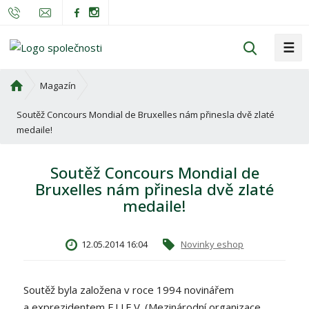
☰
V
y
h
Ú
Magazín
l
v
o
Soutěž Concours Mondial de Bruxelles nám přinesla dvě zlaté
e
d
medaile!
d
n
a
í
t
Soutěž Concours Mondial de
s
Bruxelles nám přinesla dvě zlaté
t
medaile!
r
a
n
12.05.2014 16:04
Novinky eshop
a
Soutěž byla založena v roce 1994 novinářem
a exprezidentem F.I.J.E.V. (Mezinárodní organizace