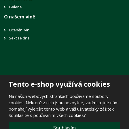
Galerie
O našem víně
Ocenění vín
Sekt ze dna
Tento e-shop využívá cookies
© 2026, Vinné sklepy Lechovice, spol. s r.o.
Na našich webových stránkách používáme soubory
Prohlášení o přístupnosti
|
Mapa stránek
|
Zásady zpracování
cookies. Některé z nich jsou nezbytné, zatímco jiné nám
osobních údajů
|
Politika cookies
pomáhají vylepšit tento web a váš uživatelský zážitek.
E
Souhlasíte s používáním všech cookies?
B
VYROBILA
R
Á
N
VISA
MasterCard
Maestro
Souhlasím
A