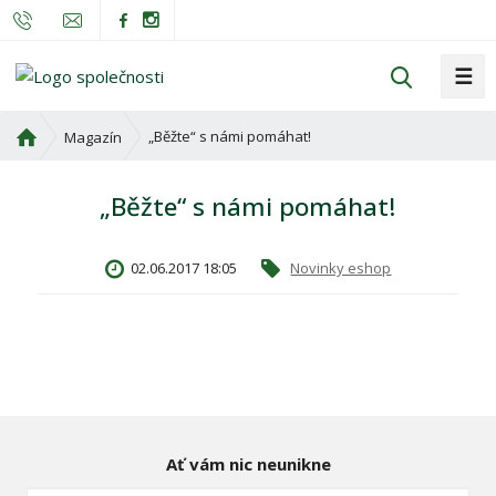
☰
V
y
h
Ú
„Běžte“ s námi pomáhat!
Magazín
l
v
o
e
„Běžte“ s námi pomáhat!
d
d
n
a
í
t
02.06.2017 18:05
Novinky eshop
s
t
r
a
n
a
Ať vám nic neunikne