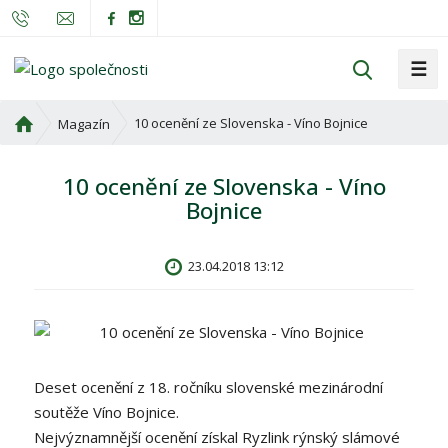
☰
V
y
h
Ú
10 ocenění ze Slovenska - Víno Bojnice
Magazín
l
v
o
e
10 ocenění ze Slovenska - Víno
d
d
Bojnice
n
a
í
t
s
23.04.2018 13:12
t
r
a
n
a
Deset ocenění z 18. ročníku slovenské mezinárodní
soutěže Víno Bojnice.
Nejvýznamnější ocenění získal Ryzlink rýnský slámové