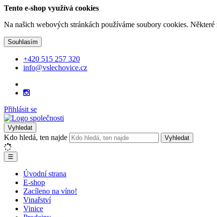
Tento e-shop využívá cookies
Na našich webových stránkách používáme soubory cookies. Některé z n
Souhlasím
+420 515 257 320
info@vslechovice.cz
Přihlásit se
Vyhledat
Kdo hledá, ten najde
Vyhledat
☰
Úvodní strana
E-shop
Zacíleno na víno!
Vinařství
Vinice